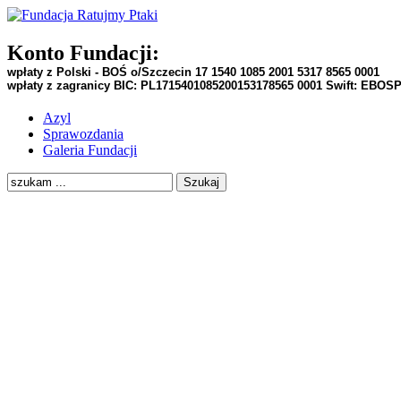
Konto Fundacji:
wpłaty z Polski - BOŚ o/Szczecin
17 1540 1085 2001 5317 8565 0001
wpłaty z zagranicy BIC:
PL1715401085200153178565 0001
Swift:
EBOS
Azyl
Sprawozdania
Galeria Fundacji
Szukaj