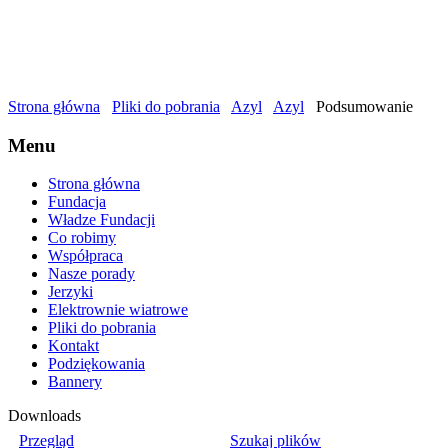
Strona główna
Pliki do pobrania
Azyl
Azyl
Podsumowanie
Menu
Strona główna
Fundacja
Władze Fundacji
Co robimy
Współpraca
Nasze porady
Jerzyki
Elektrownie wiatrowe
Pliki do pobrania
Kontakt
Podziękowania
Bannery
Downloads
Przegląd
Szukaj plików