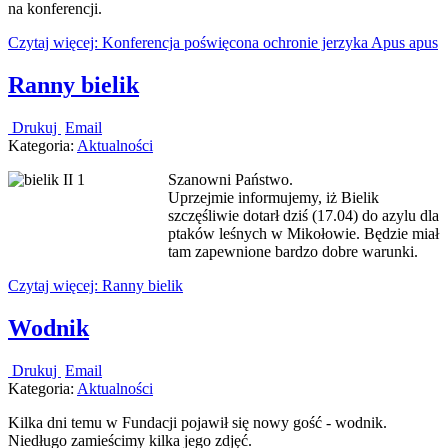
na konferencji.
Czytaj więcej: Konferencja poświęcona ochronie jerzyka Apus apus
Ranny bielik
Drukuj
Email
Kategoria:
Aktualności
Szanowni Państwo.
Uprzejmie informujemy, iż Bielik
szczęśliwie dotarł dziś (17.04) do azylu dla
ptaków leśnych w Mikołowie. Będzie miał
tam zapewnione bardzo dobre warunki.
Czytaj więcej: Ranny bielik
Wodnik
Drukuj
Email
Kategoria:
Aktualności
Kilka dni temu w Fundacji pojawił się nowy gość - wodnik.
Niedługo zamieścimy kilka jego zdjęć.