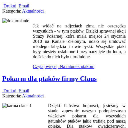
Drukuj
Email
Kategoria:
Aktualności
Jak widać na zdjęciach zima nie oszczędza
wszystkich - w tym ptaków. Dzięki sprawnej akcji
Straży Pożarnej, która miała miejsce 24 stycznia
2010 na Kanale Zielonym, udało się uratować
młodego łabędzia i dwie łyski. Wszystkie ptaki
były niestety osłabione i przymarznięte do lodu, a
dojście do nich było utrudnione.
Czytaj więcej: Na ratunek ptakom
Pokarm dla ptaków firmy Claus
Drukuj
Email
Kategoria:
Aktualności
Dzięki Państwa hojności, jesteśmy w
stanie zapewnić naszym podopiecznym
właściwy pokarm dla wszystkich
gatunków ptaków jakie trafiają pod naszą
opiekę. Dla ptaków owadożernych,