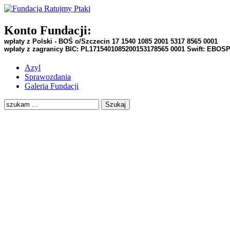
Konto Fundacji:
wpłaty z Polski - BOŚ o/Szczecin
17 1540 1085 2001 5317 8565 0001
wpłaty z zagranicy BIC:
PL1715401085200153178565 0001
Swift:
EBOS
Azyl
Sprawozdania
Galeria Fundacji
Szukaj