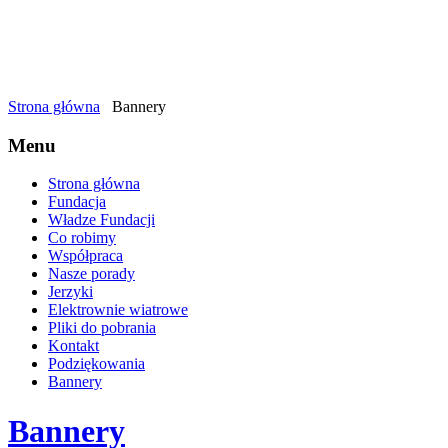
Strona główna
Bannery
Menu
Strona główna
Fundacja
Władze Fundacji
Co robimy
Współpraca
Nasze porady
Jerzyki
Elektrownie wiatrowe
Pliki do pobrania
Kontakt
Podziękowania
Bannery
Bannery